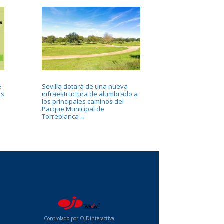
e
Sevilla dotará de una nueva
es
infraestructura de alumbrado a
los principales caminos del
Parque Municipal de
Torreblanca
→
...
Controlado por OJDinteractiva