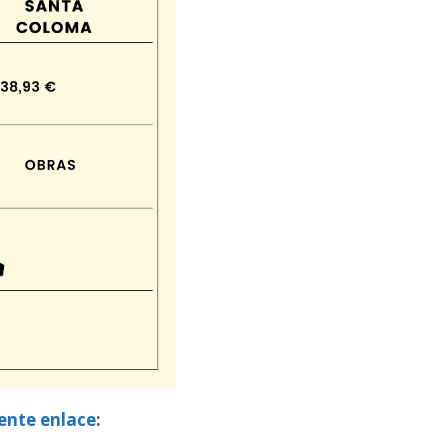
iente enlace
: