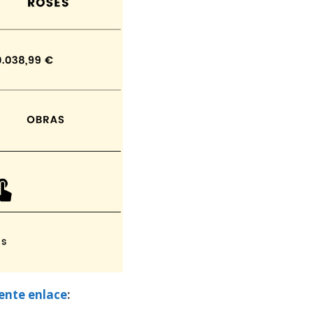
iente enlace
: