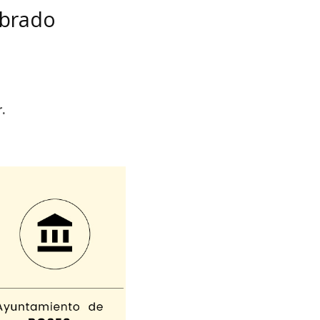
mbrado
.