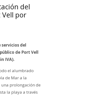
tación del
Vell por
 servicios del
úblico de Port Vell
in IVA).
 todo el alumbrado
la de Mar a la
ra una prolongación de
ta la playa a través