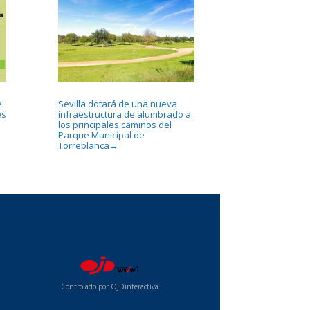
e
Sevilla dotará de una nueva
es
infraestructura de alumbrado a
los principales caminos del
Parque Municipal de
Torreblanca
→
...
Controlado por OJDinteractiva