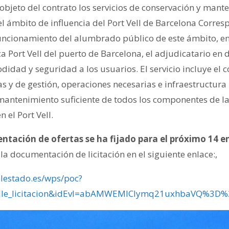
bjeto del contrato los servicios de conservación y mant
ámbito de influencia del Port Vell de Barcelona Correspo
funcionamiento del alumbrado público de este ámbito, en 
a Port Vell del puerto de Barcelona, el adjudicatario en d
idad y seguridad a los usuarios. El servicio incluye el c
as y de gestión, operaciones necesarias e infraestructur
mantenimiento suficiente de todos los componentes de la
n el Port Vell.
sentación de ofertas se ha fijado para el próximo 14 
 la documentación de licitación en el siguiente enlace:,
elestado.es/wps/poc?
alle_licitacion&idEvl=abAMWEMICIymq21uxhbaVQ%3D