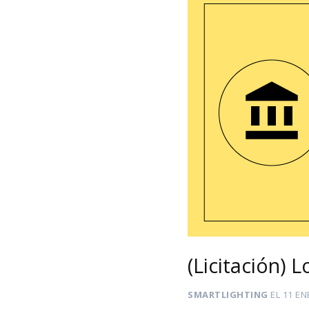
(Licitación) 
SMARTLIGHTING
EL
11 EN