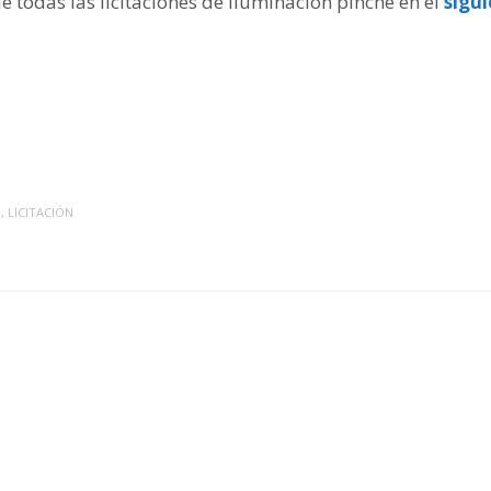
de todas las licitaciones de iluminación pinche en el
sigu
O
,
LICITACIÓN