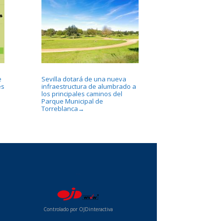
e
Sevilla dotará de una nueva
es
infraestructura de alumbrado a
los principales caminos del
Parque Municipal de
Torreblanca
→
...
Controlado por OJDinteractiva