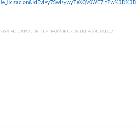
lle_licitacion&idEvl=y7SwlzywyTeXQV0WE7lYPw%3D%3
HOSPITAL
,
ILUMINACIÓN
,
ILUMINACIÓN INTERIOR
,
LICITACIÓN
,
MELILLA