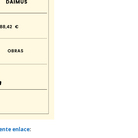
iente enlace
: