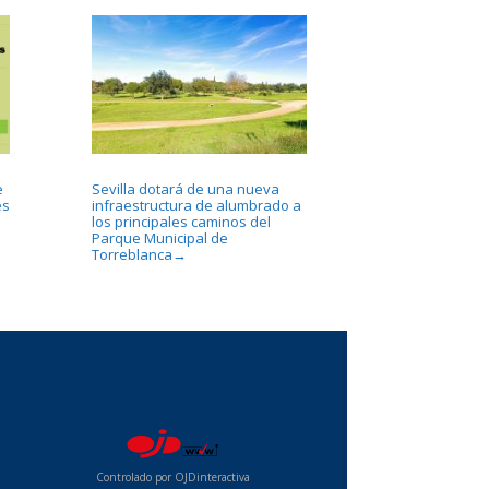
e
Sevilla dotará de una nueva
es
infraestructura de alumbrado a
los principales caminos del
Parque Municipal de
Torreblanca
→
...
Controlado por OJDinteractiva