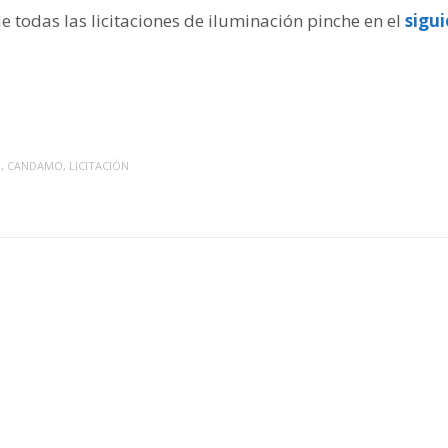
de todas las licitaciones de iluminación pinche en el
sigu
O
,
CANDAMO
,
LICITACIÓN