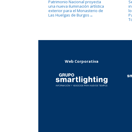
Patrimonio Nacional proyecta
S
una nueva iluminación artística
i
exterior para el Monasterio de
l
Las Huelgas de Burgos
P
→
T
Web Corporativa