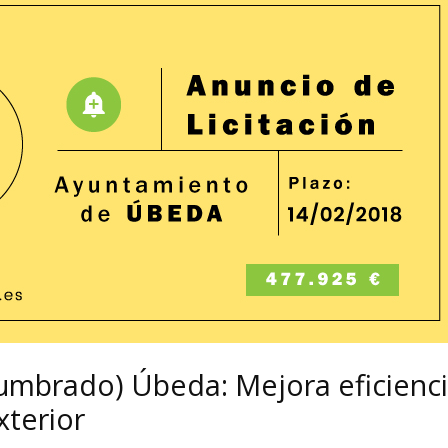
Alumbrado) Úbeda: Mejora eficienc
terior