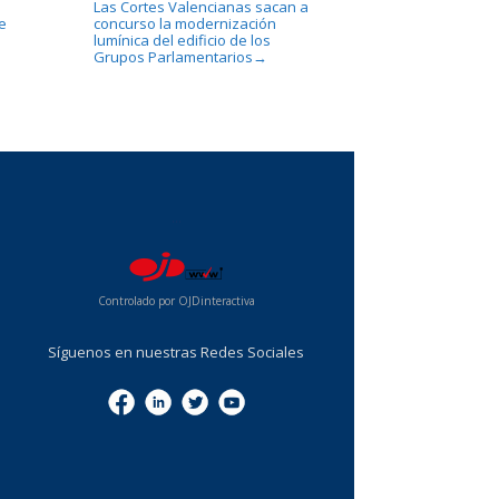
Las Cortes Valencianas sacan a
e
concurso la modernización
lumínica del edificio de los
Grupos Parlamentarios
→
...
Controlado por OJDinteractiva
Síguenos en nuestras Redes Sociales