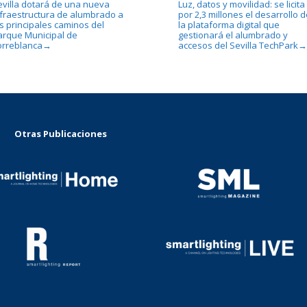
evilla dotará de una nueva
Luz, datos y movilidad: se licita
nfraestructura de alumbrado a
por 2,3 millones el desarrollo d
os principales caminos del
la plataforma digital que
arque Municipal de
gestionará el alumbrado y
orreblanca
accesos del Sevilla TechPark
→
→
Otras Publicaciones
...