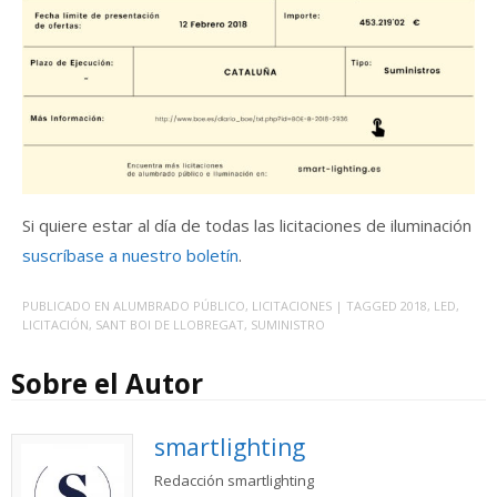
Si quiere estar al día de todas las licitaciones de iluminación
suscríbase a nuestro boletín
.
PUBLICADO EN
ALUMBRADO PÚBLICO
,
LICITACIONES
| TAGGED
2018
,
LED
,
LICITACIÓN
,
SANT BOI DE LLOBREGAT
,
SUMINISTRO
Sobre el Autor
smartlighting
Redacción smartlighting