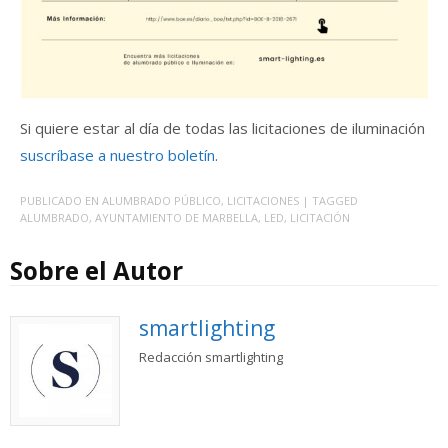
Si quiere estar al día de todas las licitaciones de iluminación
suscríbase a nuestro boletín
.
PUBLICADO EN
ALUMBRADO PÚBLICO
,
LICITACIONES
| TAGGED
ALUMBRADO
,
AYUNTAMIENTO DE MARBELLA
,
LED
,
LICITACIÓN
Sobre el Autor
smartlighting
Redacción smartlighting