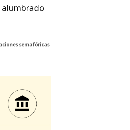
el alumbrado
laciones semafóricas