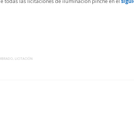
de todas las licitaciones de iluminación pinche en el
sigu
MBRADO
,
LICITACIÓN