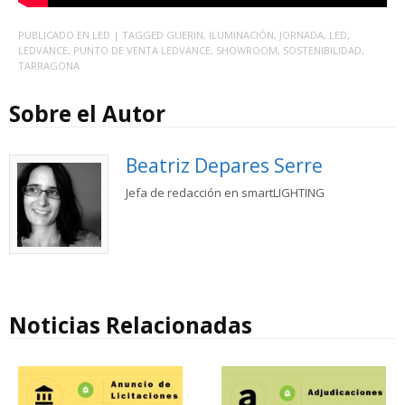
PUBLICADO EN
LED
| TAGGED
GUERIN
,
ILUMINACIÓN
,
JORNADA
,
LED
,
LEDVANCE
,
PUNTO DE VENTA LEDVANCE
,
SHOWROOM
,
SOSTENIBILIDAD
,
TARRAGONA
Sobre el Autor
Beatriz Depares Serre
Jefa de redacción en smartLIGHTING
Noticias Relacionadas