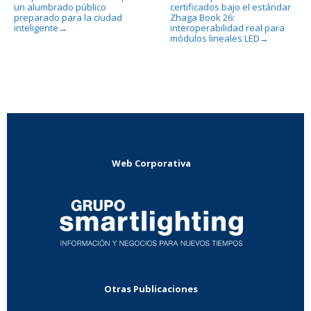
un alumbrado público
certificados bajo el estándar
preparado para la ciudad
Zhaga Book 26:
inteligente
interoperabilidad real para
→
módulos lineales LED
→
Web Corporativa
Otras Publicaciones