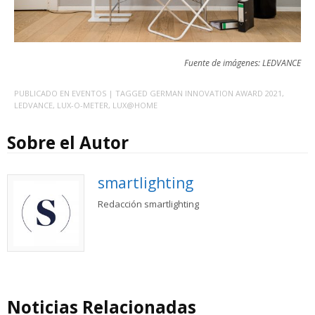
Fuente de imágenes: LEDVANCE
PUBLICADO EN
EVENTOS
| TAGGED
GERMAN INNOVATION AWARD 2021
,
LEDVANCE
,
LUX-O-METER
,
LUX@HOME
Sobre el Autor
smartlighting
Redacción smartlighting
Noticias Relacionadas