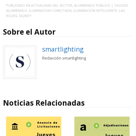
PUBLICADO EN
ACTUALIDAD DEL SECTOR
,
ALUMBRADO PÚBLICO
| TAGGED
ALUMBRADO
,
ILUMINACION CONECTADA
,
ILUMINACIÓN INTELIGENTE
,
LAS
ROZAS
,
SIGNIFY
Sobre el Autor
smartlighting
Redacción smartlighting
Noticias Relacionadas