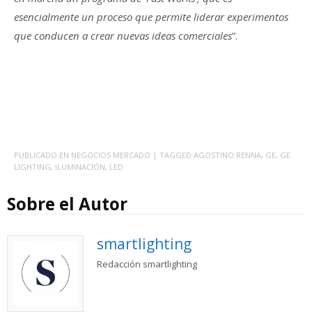
esencialmente un proceso que permite liderar experimentos
que conducen a crear nuevas ideas comerciales
”.
PUBLICADO EN
NEGOCIOS MERCADO
| TAGGED
AGOSTINO RENNA
,
GE
,
GE
LIGHTING
,
ILUMINACIÓN
,
LED
Sobre el Autor
smartlighting
Redacción smartlighting