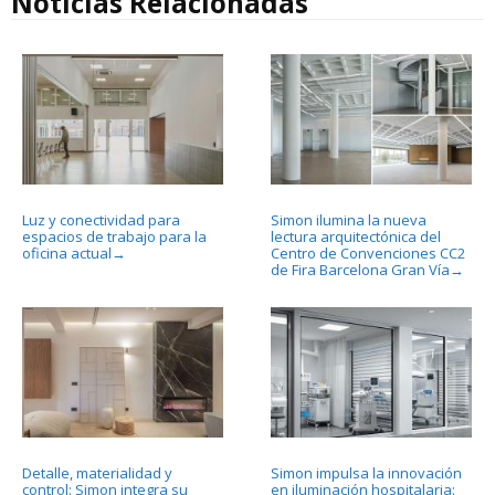
Noticias Relacionadas
Luz y conectividad para
Simon ilumina la nueva
espacios de trabajo para la
lectura arquitectónica del
oficina actual
Centro de Convenciones CC2
→
de Fira Barcelona Gran Vía
→
Detalle, materialidad y
Simon impulsa la innovación
control: Simon integra su
en iluminación hospitalaria: