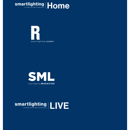
...
...