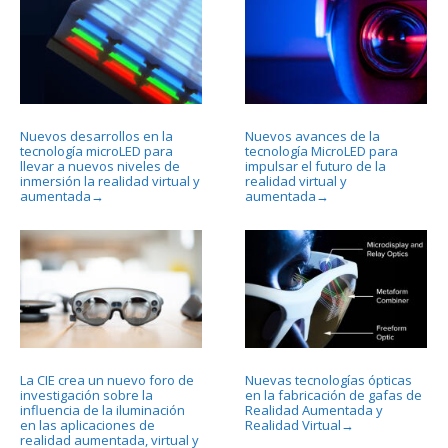
Nuevos desarrollos en la
Nuevos avances de la
tecnología microLED para
tecnología MicroLED para
llevar a nuevos niveles de
impulsar el futuro de la
inmersión la realidad virtual y
realidad virtual y
aumentada
aumentada
→
→
La CIE crea un nuevo foro de
Nuevas tecnologías ópticas
investigación sobre la
en la fabricación de gafas de
influencia de la iluminación
Realidad Aumentada y
en las aplicaciones de
Realidad Virtual
→
realidad aumentada, virtual y