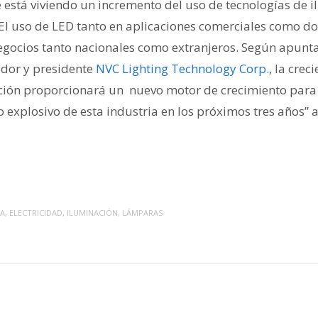
e está viviendo un incremento del uso de tecnologías de i
 El uso de LED tanto en aplicaciones comerciales como 
egocios tanto nacionales como extranjeros. Según apunt
dor y presidente
NVC Lighting Technology Corp.
, la cre
ión proporcionará un nuevo motor de crecimiento para l
o explosivo de esta industria en los próximos tres años”
NA
,
ELECTRICIDAD
,
ILUMINACIÓN
,
LÁMPARAS