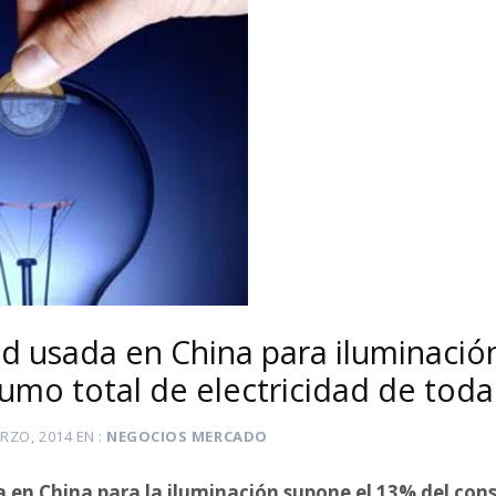
ad usada en China para iluminació
umo total de electricidad de toda
RZO, 2014
EN
NEGOCIOS MERCADO
a en China para la iluminación supone el 13% del con