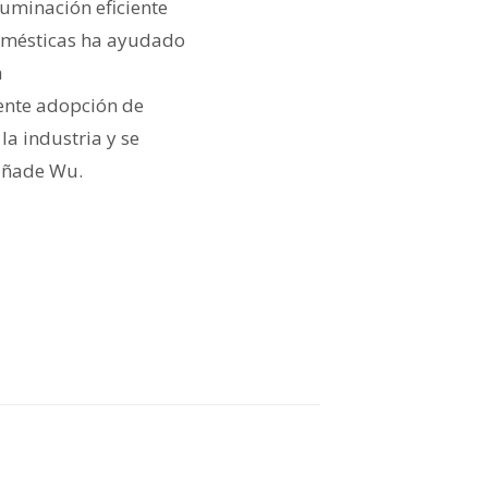
luminación eficiente
domésticas ha ayudado
a
ciente adopción de
a industria y se
 añade Wu.