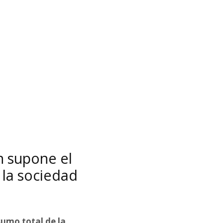
n supone el
 la sociedad
sumo total de la