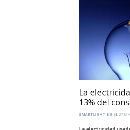
La electricid
13% del cons
SMARTLIGHTING
EL
27 MA
La electricidad usad