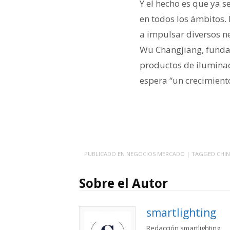
Y el hecho es que ya s
en todos los ámbitos.
a impulsar diversos n
Wu Changjiang, funda
productos de iluminac
espera “un crecimient
PUBLICADO EN
NEGOCIOS MERCADO
| TAGGED
CHI
Sobre el Autor
smartlighting
Redacción smartlighting