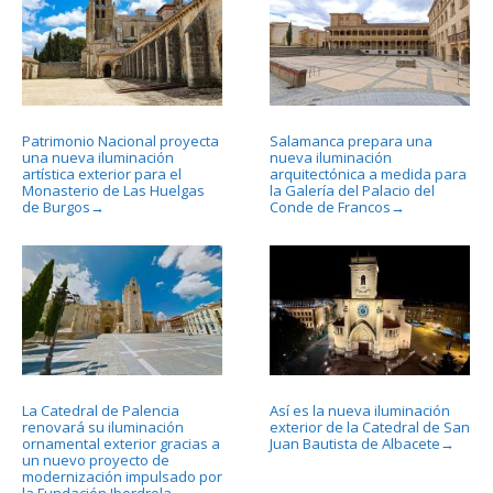
Patrimonio Nacional proyecta
Salamanca prepara una
una nueva iluminación
nueva iluminación
artística exterior para el
arquitectónica a medida para
Monasterio de Las Huelgas
la Galería del Palacio del
de Burgos
Conde de Francos
→
→
La Catedral de Palencia
Así es la nueva iluminación
renovará su iluminación
exterior de la Catedral de San
ornamental exterior gracias a
Juan Bautista de Albacete
→
un nuevo proyecto de
modernización impulsado por
la Fundación Iberdrola