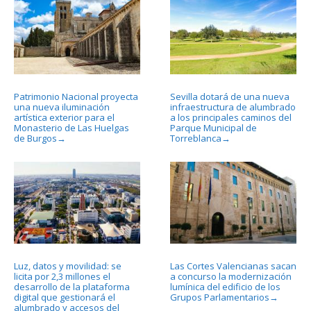
Patrimonio Nacional proyecta
Sevilla dotará de una nueva
una nueva iluminación
infraestructura de alumbrado
artística exterior para el
a los principales caminos del
Monasterio de Las Huelgas
Parque Municipal de
de Burgos
Torreblanca
→
→
Luz, datos y movilidad: se
Las Cortes Valencianas sacan
licita por 2,3 millones el
a concurso la modernización
desarrollo de la plataforma
lumínica del edificio de los
digital que gestionará el
Grupos Parlamentarios
→
alumbrado y accesos del