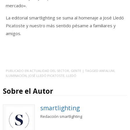
mercado».
La editorial smartlighting se suma al homenaje a José Lledó
Picatoste y nuestro más sentido pésame a familiares y
amigos.
PUBLICADO EN
ACTUALIDAD DEL SECTOR
,
GENTE
| TAGGED
ANFALUM
,
ILUMINACIÓN
,
JOSÉ LLEDÓ PICATOSTE
,
LLEDÓ
Sobre el Autor
smartlighting
Redacción smartlighting