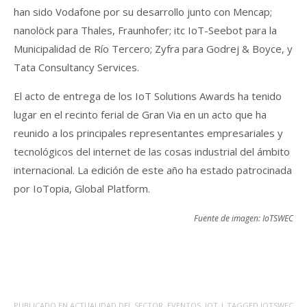
han sido Vodafone por su desarrollo junto con Mencap;
nanolöck para Thales, Fraunhofer; itc IoT-Seebot para la
Municipalidad de Río Tercero; Zyfra para Godrej & Boyce, y
Tata Consultancy Services.
El acto de entrega de los IoT Solutions Awards ha tenido
lugar en el recinto ferial de Gran Via en un acto que ha
reunido a los principales representantes empresariales y
tecnológicos del internet de las cosas industrial del ámbito
internacional. La edición de este año ha estado patrocinada
por IoTopia, Global Platform.
Fuente de imagen: IoTSWEC
PUBLICADO EN
ACTUALIDAD DEL SECTOR
,
EVENTOS
,
IOT
| TAGGED
IOTSWEC