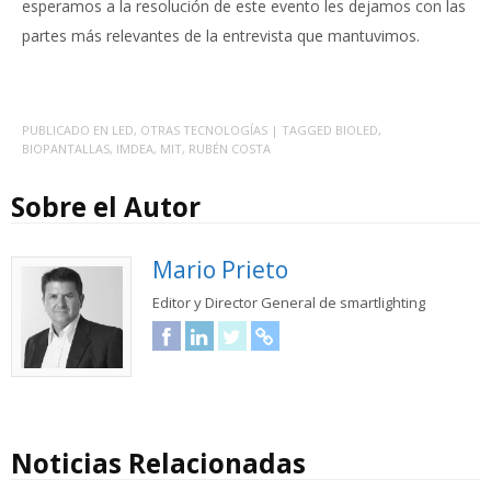
esperamos a la resolución de este evento les dejamos con las
partes más relevantes de la entrevista que mantuvimos.
PUBLICADO EN
LED
,
OTRAS TECNOLOGÍAS
| TAGGED
BIOLED
,
BIOPANTALLAS
,
IMDEA
,
MIT
,
RUBÉN COSTA
Sobre el Autor
Mario Prieto
Editor y Director General de smartlighting
Facebook
LinkedIn
Twitter
URL
Noticias Relacionadas