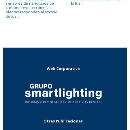
sensores de nanotubos de
la luz
→
carbono revelan cómo las
plantas responden al exceso
de luz
→
Web Corporativa
Otras Publicaciones