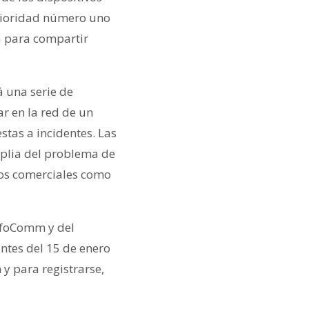
 prioridad número uno
a para compartir
á una serie de
r en la red de un
estas a incidentes. Las
mplia del problema de
tos comerciales como
InfoComm y del
ntes del 15 de enero
y para registrarse,