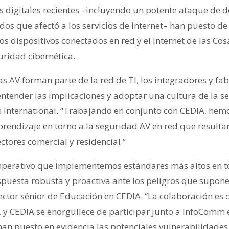
os digitales recientes –incluyendo un potente ataque de 
os que afectó a los servicios de internet– han puesto de 
 dispositivos conectados en red y el Internet de las Cosas
uridad cibernética.
s AV forman parte de la red de TI, los integradores y fab
ntender las implicaciones y adoptar una cultura de la s
 International. “Trabajando en conjunto con CEDIA, hem
aprendizaje en torno a la seguridad AV en red que result
ectores comercial y residencial.”
mperativo que implementemos estándares más altos en to
puesta robusta y proactiva ante los peligros que supone
ctor sénior de Educación en CEDIA. “La colaboración es c
 y CEDIA se enorgullece de participar junto a InfoComm e
han puesto en evidencia las potenciales vulnerabilidades 