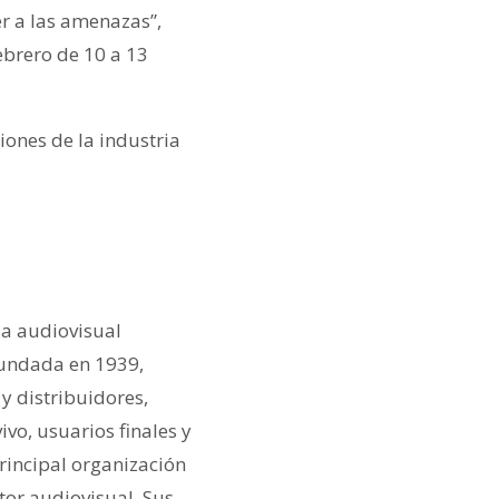
r a las amenazas”,
ebrero de 10 a 13
ones de la industria
ia audiovisual
Fundada en 1939,
y distribuidores,
vo, usuarios finales y
rincipal organización
tor audiovisual. Sus