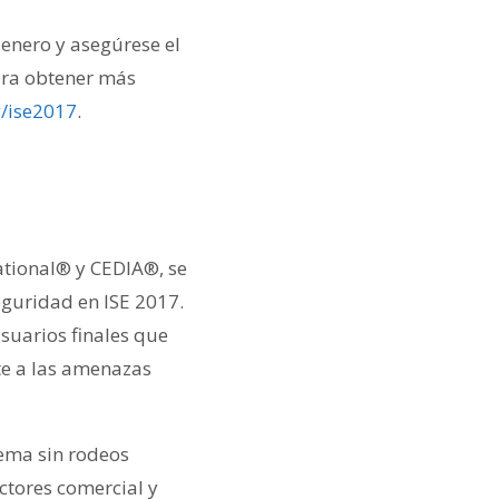
e enero y asegúrese el
ara obtener más
/ise2017
.
ational® y CEDIA®, se
eguridad en ISE 2017.
usuarios finales que
te a las amenazas
tema sin rodeos
ectores comercial y