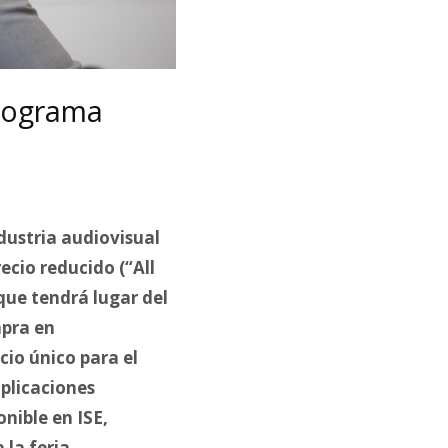
programa
dustria audiovisual
ecio reducido (“All
que tendrá lugar del
mpra en
cio único para el
aplicaciones
nible en ISE,
 la feria.