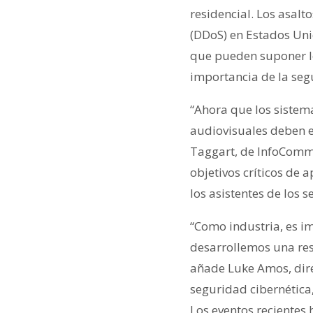
residencial. Los asalt
(DDoS) en Estados Unid
que pueden suponer los
importancia de la seg
“Ahora que los sistema
audiovisuales deben e
Taggart, de InfoComm
objetivos críticos de 
los asistentes de los s
“Como industria, es i
desarrollemos una res
añade Luke Amos, dire
seguridad cibernética,
Los eventos recientes 