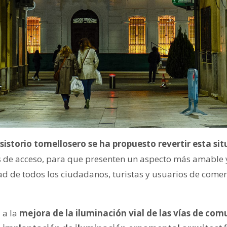
sistorio tomellosero se ha propuesto revertir esta sit
s de acceso, para que presenten un aspecto más amable 
ad de todos los ciudadanos, turistas y usuarios de comer
 a la
mejora de la iluminación vial de las vías de com