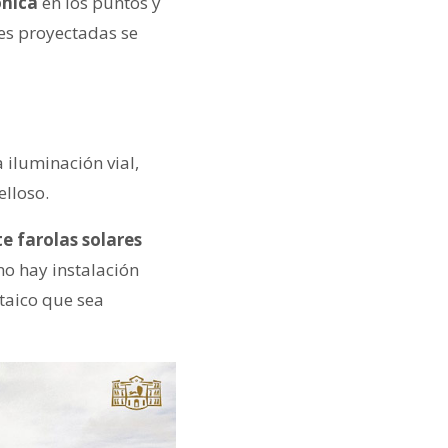
́nica
en los puntos y
ones proyectadas se
iluminación vial,
elloso.
 farolas solares
o hay instalación
taico que sea