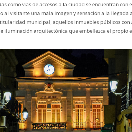
das como vías de accesos a la ciudad se encuentran con 
do al visitante una mala imagen y sensación a la llegada 
 titularidad municipal, aquellos inmuebles públicos con at
e iluminación arquitectónica que embellezca el propio e