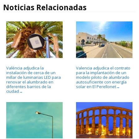
Noticias Relacionadas
València adjudica la
Valencia adjudica el contrato
instalación de cerca de un
para la implantación de un
millar de luminarias LED para
modelo piloto de alumbrado
renovar el alumbrado en
autosuficiente con energía
diferentes barrios de la
solar en El Perellonet
→
ciudad
→