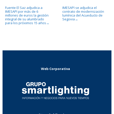
Fuente El Saz adjudica a
IMESAPI se adjudica el
IMESAPI por más de 6
contrato de modernización
millones de euros la gestión
lumínica del Acueducto de
integral de su alumbrado
Segovia
→
para los próximos 15 años
→
Web Corporativa