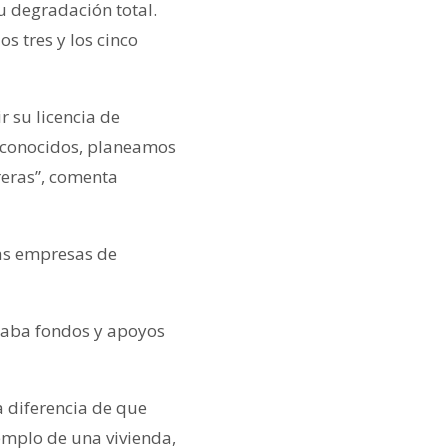
u degradación total.
s tres y los cinco
r su licencia de
n conocidos, planeamos
reras”, comenta
las empresas de
caba fondos y apoyos
a diferencia de que
jemplo de una vivienda,