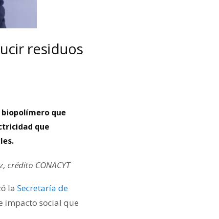
ucir residuos
o biopolímero que
ctricidad que
les.
z, crédito CONACYT
zó la
Secretaría de
de impacto social que