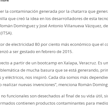
er la contaminación generada por la chatarra que gener
milla que creó la idea en los desarrolladores de esta tecno
Román Domínguez y José Antonio Villanueva Vázquez, del
(ITSA).
or de electricidad 80 por ciento más económico que el co
nzó a ser gestado en febrero de 2015.
cto a partir de un bootcamp en Xalapa, Veracruz. Es u
roblemática de mucha basura que se está generando, pri
 y eléctricos, nos inspiró. Cada día somos más dependien
io realizar nuevas invenciones”, menciona Román Domíng
no funcionales son desechados al final de su vida útil, 
formados contienen productos contaminantes para medi