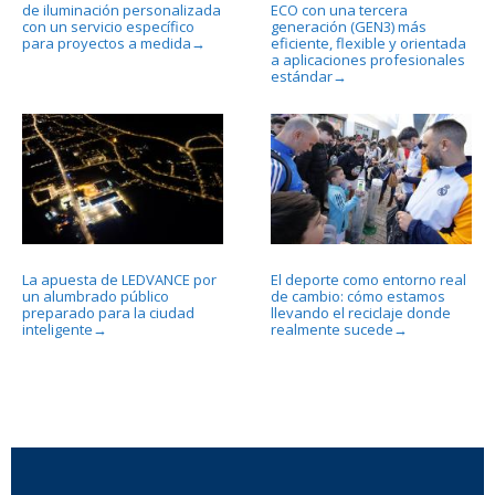
de iluminación personalizada
ECO con una tercera
con un servicio específico
generación (GEN3) más
para proyectos a medida
eficiente, flexible y orientada
→
a aplicaciones profesionales
estándar
→
La apuesta de LEDVANCE por
El deporte como entorno real
un alumbrado público
de cambio: cómo estamos
preparado para la ciudad
llevando el reciclaje donde
inteligente
realmente sucede
→
→