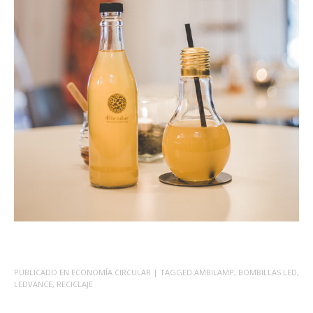
PUBLICADO EN
ECONOMÍA CIRCULAR
| TAGGED
AMBILAMP
,
BOMBILLAS LED
,
LEDVANCE
,
RECICLAJE