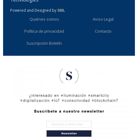
Powered and Designed by
SML
Quiénes somos
Aviso Legal
Política de privacidad
Contacto
Suscripción Boletín