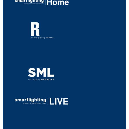
...
...