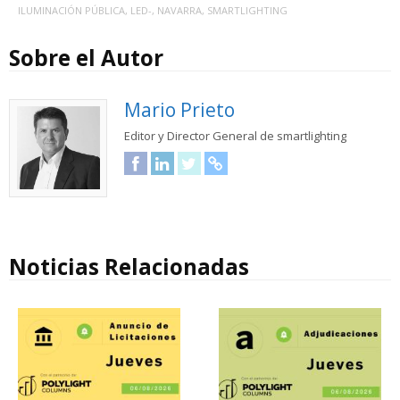
ILUMINACIÓN PÚBLICA
,
LED-
,
NAVARRA
,
SMARTLIGHTING
Sobre el Autor
Mario Prieto
Editor y Director General de smartlighting
Facebook
LinkedIn
Twitter
URL
Noticias Relacionadas