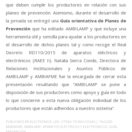
que deben cumplir los productores en relación con sus
planes de prevención. Asimismo, durante el desarrollo de
la jornada se entregó una
Guía orientativa de Planes de
Prevención
que ha editado AMBILAMP y que incluye una
herramienta útil y sencilla para ayudar a los productores en
el desarrollo de dichos planes tal y como recoge el Real
Decreto RD110/2015 de aparatos eléctricos y
electrónicos (RAEE II). Natalia Sierra Conde, Directora de
Relaciones Institucionales y Asuntos Públicos de
AMBILAMP y AMBIAFME fue la encargada de cerrar esta
presentación resaltando que “
AMBILAMP se pone a
disposición de sus productores como apoyo y guía en todo
lo que concierne a esta nueva obligación individual de los
productores que están adheridos a nuestro sistema
”.
PUBLICADO EN
ELECTRÓNICA
,
LED
,
OTRAS TECNOLOGÍAS
| TAGGED
AMBIAFME
,
AMBILAMP
,
APARATOS ELÉCTRICOS Y ELECTRÓNICOS
,
GUÍA
,
PREVENCIÓN