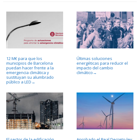
12 M€ para que los
Últimas soluciones
municipios de Barcelona
energéticas para reducir el
puedan hacer frente a la
impacto del cambio
emergencia climática y
climático
→
sustituyan su alumbrado
público a LED
→
El sector de la edificación
Aprobado el Real Decreto-ley