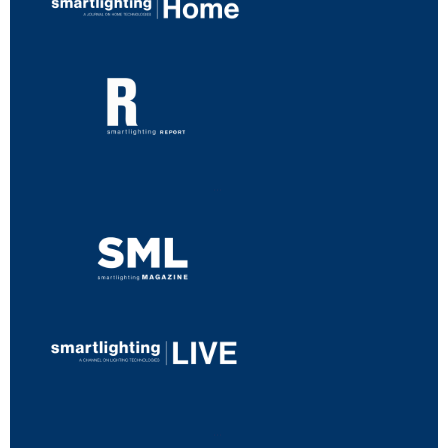
...
...