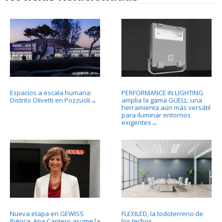
Espacios a escala humana:
PERFORMANCE iN LIGHTING
Distrito Olivetti en Pozzuoli
amplía la gama GUELL: una
→
herramienta aún más versátil
para iluminar entornos
exigentes
→
Nueva etapa en GEWISS
FLEXILED, la todoterreno de
Ibérica: Ana Cantero asume la
los techos
→