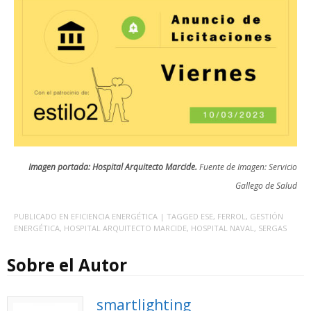
Imagen portada: Hospital Arquitecto Marcide.
Fuente de Imagen: Servicio
Gallego de Salud
PUBLICADO EN
EFICIENCIA ENERGÉTICA
| TAGGED
ESE
,
FERROL
,
GESTIÓN
ENERGÉTICA
,
HOSPITAL ARQUITECTO MARCIDE
,
HOSPITAL NAVAL
,
SERGAS
Sobre el Autor
smartlighting