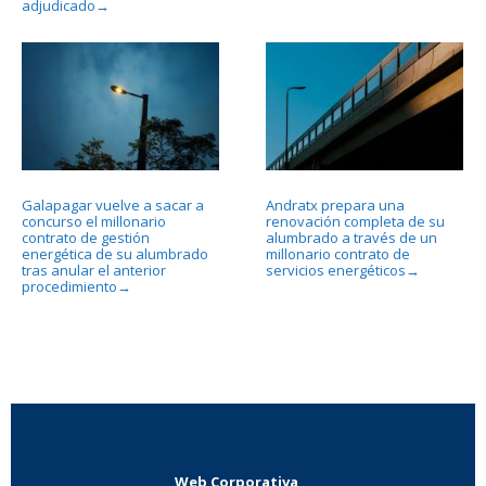
adjudicado
→
Galapagar vuelve a sacar a
Andratx prepara una
concurso el millonario
renovación completa de su
contrato de gestión
alumbrado a través de un
energética de su alumbrado
millonario contrato de
tras anular el anterior
servicios energéticos
→
procedimiento
→
Web Corporativa