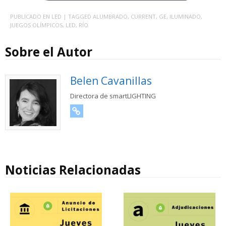
PUBLICADO EN
LED
| TAGGED
ALUMBRADO
,
CURRENT
,
GE
,
ILUMINADO
,
JUEGOS OLÍMPICOS
,
LED
,
RÍO
Sobre el Autor
Belen Cavanillas
Directora de smartLIGHTING
URL
Noticias Relacionadas