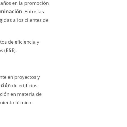
 años en la promoción
uminación
. Entre las
idas a los clientes de
os de eficiencia y
s (
ESE
).
te en proyectos y
ación
de edificios,
ación en materia de
miento técnico.