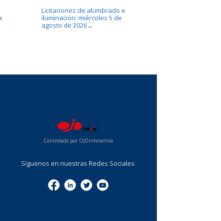
Licitaciones de alumbrado e
a
iluminación: miércoles 5 de
agosto de 2026
→
...
Controlado por OJDinteractiva
Síguenos en nuestras Redes Sociales