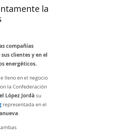
untamente la
s
bas compañías
us clientes y en el
os energéticos.
 lleno en el negocio
on la Confederación
el López Jordà
su
g
representada en el
eanueva
.
a ambas