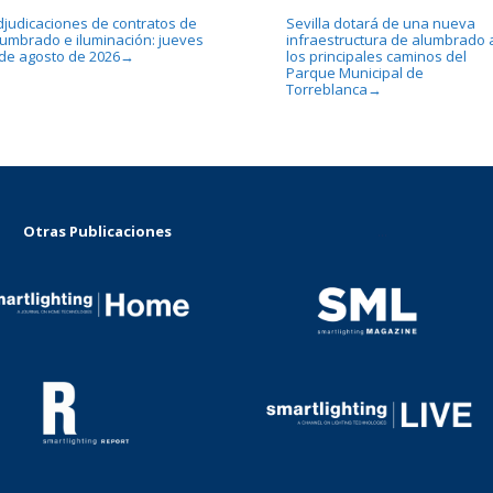
djudicaciones de contratos de
Sevilla dotará de una nueva
lumbrado e iluminación: jueves
infraestructura de alumbrado 
 de agosto de 2026
los principales caminos del
→
Parque Municipal de
Torreblanca
→
Otras Publicaciones
...