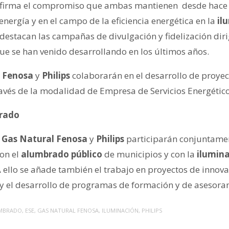
eafirma el compromiso que ambas mantienen desde hace
 energía y en el campo de la eficiencia energética en la
il
destacan las campañas de divulgación y fidelización dirig
 se han venido desarrollando en los últimos años.
 Fenosa
y
Philips
colaborarán en el desarrollo de proyect
ravés de la modalidad de Empresa de Servicios Energético
brado
o
Gas Natural Fenosa
y
Philips
participarán conjuntamen
con el
alumbrado público
de municipios y con la
ilumin
A ello se añade también el trabajo en proyectos de innov
 y el desarrollo de programas de formación y de asesora
MBRADO
,
ESE
,
GAS NATURAL FENOSA
,
ILUMINACIÓN
,
PHILIPS