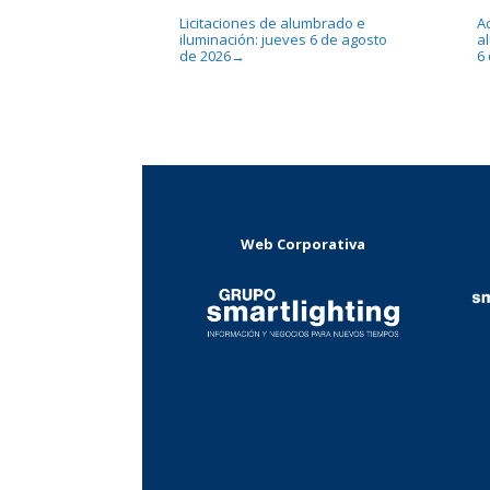
Licitaciones de alumbrado e
A
iluminación: jueves 6 de agosto
a
de 2026
6
→
Web Corporativa