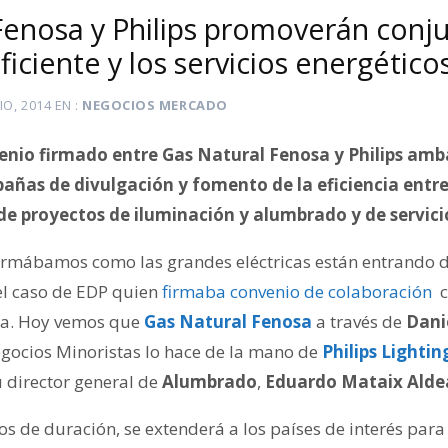
Fenosa y Philips promoverán conj
ficiente y los servicios energético
LIO, 2014
EN
NEGOCIOS MERCADO
venio firmado entre Gas Natural Fenosa y Philips am
ñas de divulgación y fomento de la eficiencia entre s
de proyectos de iluminación y alumbrado y de servici
ormábamos como las grandes eléctricas están entrando de
 el caso de EDP quien
firmaba convenio de colaboración
c
ya. Hoy vemos que
Gas Natural Fenosa
a través de
Dani
egocios Minoristas lo hace de la mano de
Philips Lightin
u director general de
Alumbrado
,
Eduardo Mataix Ald
os de duración, se extenderá a los países de interés par