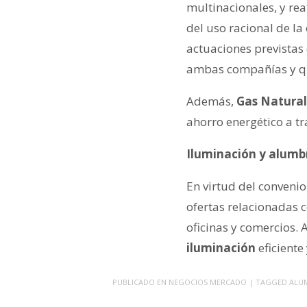
multinacionales, y r
del uso racional de la
actuaciones previstas 
ambas compañías y que
Además,
Gas Natural
ahorro energético a t
Iluminación y alum
En virtud del conveni
ofertas relacionadas 
oficinas y comercios. 
iluminación
eficiente
PUBLICADO EN
NEGOCIOS MERCADO
| TAGGED
ALU