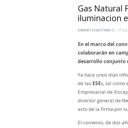
Gas Natural 
iluminacion e
SMARTLIGHTING
EL
17 JU
En el marco del con
colaborarán en campa
desarrollo conjunto 
Ya hace unos días inf
de las
ESE
s, tal como
Empresarial de Vizca
director general de N
acto de la firma por s
El convenio, de dos añ