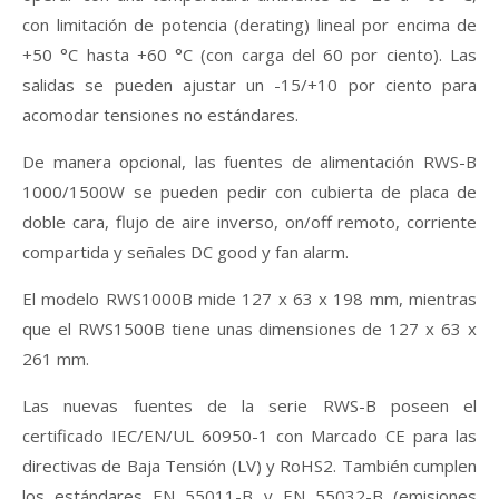
con limitación de potencia (
derating
) lineal por encima de
+50 °C hasta +60 °C (con carga del 60 por ciento). Las
salidas se pueden ajustar un -15/+10 por ciento para
acomodar tensiones no estándares.
De manera opcional, las fuentes de alimentación RWS-B
1000/1500W se pueden pedir con cubierta de placa de
doble cara, flujo de aire inverso, on/off remoto, corriente
compartida y señales
DC good
y
fan alarm
.
El modelo RWS1000B mide 127 x 63 x 198 mm, mientras
que el RWS1500B tiene unas dimensiones de 127 x 63 x
261 mm.
Las nuevas fuentes de la serie RWS-B poseen el
certificado IEC/EN/UL 60950-1 con Marcado CE para las
directivas de Baja Tensión (LV) y RoHS2. También cumplen
los estándares EN 55011-B y EN 55032-B (emisiones