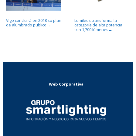
Vigo concluirá en 2018 su plan
Lumileds transforma la
de alumbrado público
categoría de alta potencia
→
con 1,700 lúmenes
→
Web Corporativa