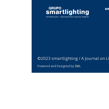
©2023 smartlighting / A Journal on L
Powered and Designed by
SML