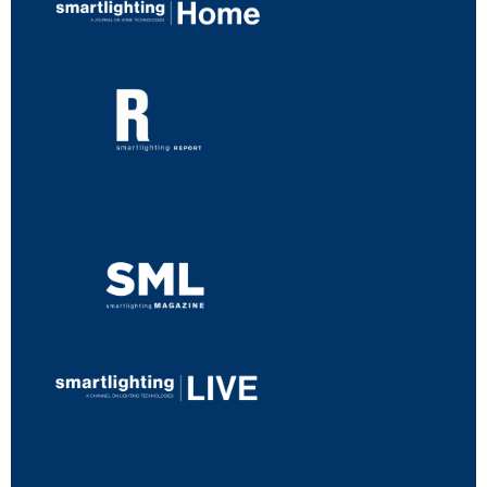
...
...