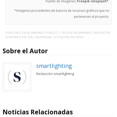
Fuente de imágenes:
Freepik-Unsplash*.
*Imágenes procedentes de bancos de recursos gráficos que no
pertenecen al proyecto
PUBLICADO EN
ALUMBRADO PÚBLICO
| TAGGED
ALUMBRADO
,
ANULACIÓN
,
CONTRATO ESE
,
ESE
,
GALAPAGAR
,
LICITACIÓN
,
RECURSO
Sobre el Autor
smartlighting
Redacción smartlighting
Noticias Relacionadas