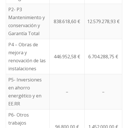
P2- P3
Mantenimiento y
838.618,60 €
12.579.278,93 €
conservación y
Garantía Total
P4 – Obras de
mejora y
446.952,58 €
6.704.288,75 €
renovación de las
instalaciones
P5- Inversiones
en ahorro
–
–
energético y en
EE.RR
P6- Otros
trabajos
96.800,00 €
1.452.000,00 €