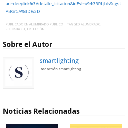
uri=deeplink%3Adetalle_licitacion&idEvl=u94G5RLjblsSugst
ABGr5A%3D%3D
PUBLICADO EN
ALUMBRADO PÚBLICO
| TAGGED
ALUMBRADO
,
FUENGIROLA
,
LICITACIÓN
Sobre el Autor
smartlighting
Redacción smartlighting
Noticias Relacionadas