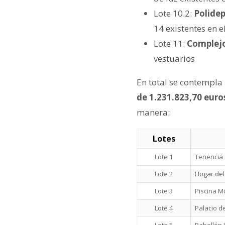
Lote 10.2:
Polidep
14 existentes en el
Lote 11:
Complejo
vestuarios
En total se contempla 
de 1.231.823,70 euros
manera:
Lotes
Lote 1
Tenencia 
Lote 2
Hogar del
Lote 3
Piscina M
Lote 4
Palacio d
Lote 5
Pabellón 