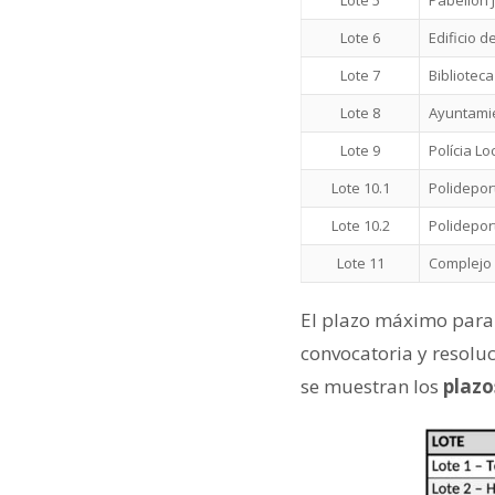
Lote 6
Edificio d
Lote 7
Bibliotec
Lote 8
Ayuntamie
Lote 9
Polícia Lo
Lote 10.1
Polidepor
Lote 10.2
Polidepor
Lote 11
Complejo 
El plazo máximo para l
convocatoria y resoluci
se muestran los
plazos