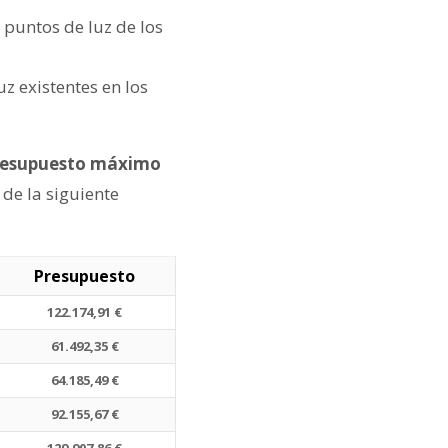
8 puntos de luz de los
uz existentes en los
presupuesto máximo
 de la siguiente
Presupuesto
122.174,91 €
61.492,35 €
64.185,49 €
92.155,67 €
129.907,86 €