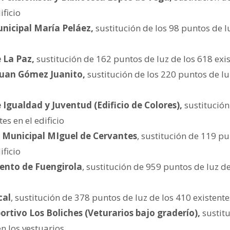
ificio
unicipal María Peláez,
sustitución de los 98 puntos de l
 La Paz,
sustitución de 162 puntos de luz de los 618 exist
Juan Gómez Juanito,
sustitución de los 220 puntos de lu
e Igualdad y Juventud (Edificio de Colores),
sustitució
es en el edificio
a Municipal MIguel de Cervantes
, sustitución de 119 p
ificio
nto de Fuengirola
, sustitución de 959 puntos de luz d
cal
, sustitución de 378 puntos de luz de los 410 existentes
ortivo Los Boliches (Veturarios bajo graderío),
sustitu
en los vestuarios