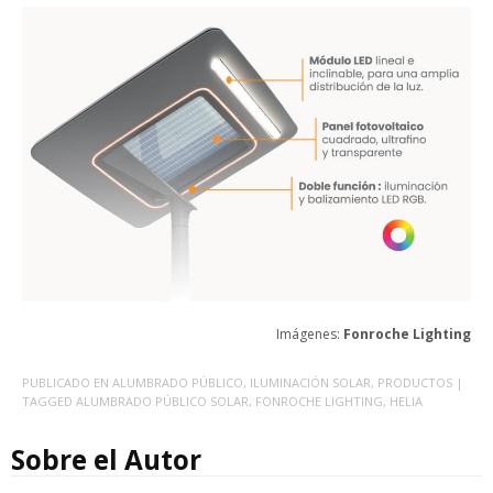
Imágenes:
Fonroche Lighting
PUBLICADO EN
ALUMBRADO PÚBLICO
,
ILUMINACIÓN SOLAR
,
PRODUCTOS
|
TAGGED
ALUMBRADO PÚBLICO SOLAR
,
FONROCHE LIGHTING
,
HELIA
Sobre el Autor