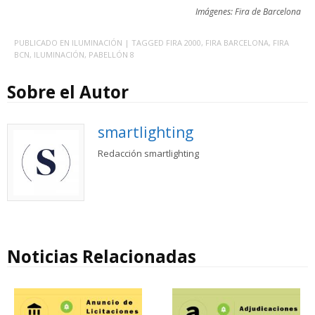
Imágenes: Fira de Barcelona
PUBLICADO EN
ILUMINACIÓN
| TAGGED
FIRA 2000
,
FIRA BARCELONA
,
FIRA
BCN
,
ILUMINACIÓN
,
PABELLÓN 8
Sobre el Autor
smartlighting
Redacción smartlighting
Noticias Relacionadas