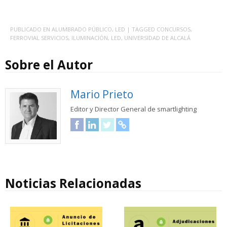
PUBLICADO EN
ALUMBRADO PÚBLICO
,
LED
| TAGGED
CONCURSOS
,
FERROVIAL SERVICIOS
,
ILUMINACIÓN
,
LED
,
UNIVERSIDAD DE ALCALÁ
Sobre el Autor
Mario Prieto
Editor y Director General de smartlighting
Facebook
LinkedIn
Twitter
URL
Noticias Relacionadas