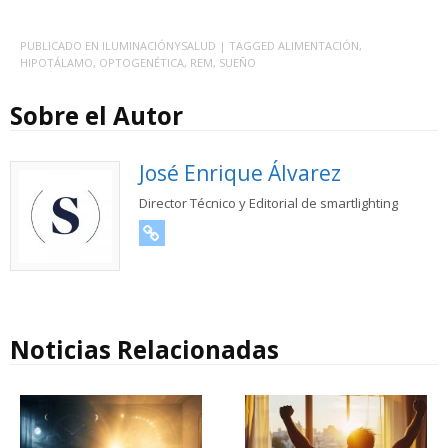
PUBLICADO EN
ILUMINACIÓNYSALUD
| TAGGED
ALIMENTACIÓN
,
HIPOTÁLAMO
,
OPTOGENÉTICA
,
REM
,
SUEÑO
Sobre el Autor
José Enrique Álvarez
Director Técnico y Editorial de smartlighting
URL
Noticias Relacionadas