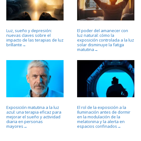
Luz, sueño y depresión:
El poder del amanecer con
nuevas claves sobre el
luz natural: cómo la
impacto de las terapias de luz
exposición controlada a la luz
brillante
solar disminuye la fatiga
→
matutina
→
Exposición matutina a la luz
El rol de la exposición a la
azul: una terapia eficaz para
Iluminación antes de dormir
mejorar el sueño y actividad
en la modulación de la
diaria en personas
melatonina y la alerta en
mayores
espacios confinados
→
→