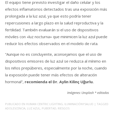
El equipo tiene previsto investigar el daño celular y los
efectos inflamatorios detectados tras una exposición más
prolongada a la luz azul, ya que esto podría tener
repercusiones a largo plazo en la salud reproductiva y la
fertilidad. También evaluarán si el uso de dispositivos
móviles con «luz nocturna» que minimicen la luz azul puede
reducir los efectos observados en el modelo de rata.
“Aunque no es concluyente, aconsejamos que el uso de
dispositivos emisores de luz azul se reduzca al mínimo en
los niños prepúberes, especialmente por la noche, cuando
la exposición puede tener más efectos de alteración
hormonal”,
recomienda el Dr. Aylin Kilinç Uğurlu.
Imágenes: Unsplash * editadas
PUBLICADO EN
HUMAN CENTRIC LIGHTING
,
ILUMINACIÓNYSALUD
| TAGGED
ADOLESCENCIA
,
LUZ AZUL
,
PUBERTAD
,
RIESGOS