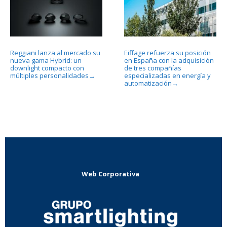
Reggiani lanza al mercado su
Eiffage refuerza su posición
nueva gama Hybrid: un
en España con la adquisición
downlight compacto con
de tres compañías
múltiples personalidades
especializadas en energía y
→
automatización
→
Web Corporativa