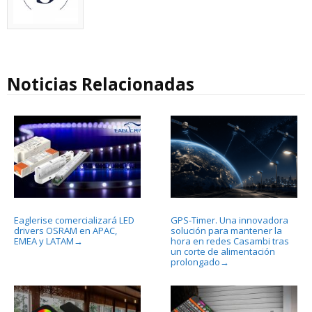
Noticias Relacionadas
Eaglerise comercializará LED
GPS-Timer. Una innovadora
drivers OSRAM en APAC,
solución para mantener la
EMEA y LATAM
hora en redes Casambi tras
→
un corte de alimentación
prolongado
→